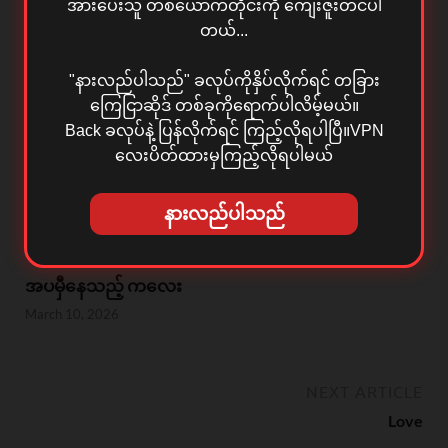
အားပေးသူ တစ်ယောက်တိုင်းကို ကျေးဇူးတင်ပါ
တယ်...
"နားလည်ပါသည်" ခလုပ်ကိုနှိပ်လိုက်ရင် တခြား
ကြေငြာဆိုဒ် တစ်ခုကိုရောက်ပါလိမ့်မယ်။
Back ခလုပ်နဲ့ ပြန်လိုက်ရင် ကြည့်လိုရပါပြီ။VPN
လေးပိတ်ထားမှကြည့်လိုရပါမယ်
လင်ချစ်ဆေး
နားလည်ပါသည်
May 24, 2026
အပမှီနေသည့် ကလေး
March 10, 2026
NEXT ARTICLE
Love