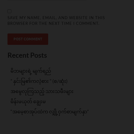
SAVE MY NAME, EMAIL, AND WEBSITE IN THIS
BROWSER FOR THE NEXT TIME I COMMENT.
Recent Posts
မိဘများရဲ့ မျက်ရည်
” နှင်းမြ၏ကလဲ့စား ” (စ/ဆုံး)
အမွေလုကြသည့် သားသမီးများ
မိန်းမယုတ် ချွေးမ
“အမေ့စာအုပ်ထဲက လျှို့ဝှက်စာမျက်နှာ”