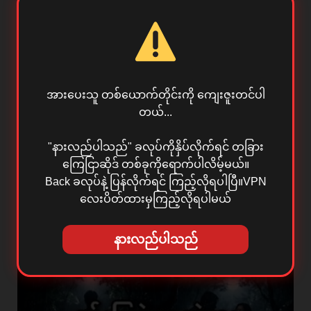
အားပေးသူ တစ်ယောက်တိုင်းကို ကျေးဇူးတင်ပါ
တယ်...
"နားလည်ပါသည်" ခလုပ်ကိုနှိပ်လိုက်ရင် တခြား
ကြေငြာဆိုဒ် တစ်ခုကိုရောက်ပါလိမ့်မယ်။
Back ခလုပ်နဲ့ ပြန်လိုက်ရင် ကြည့်လိုရပါပြီ။VPN
လေးပိတ်ထားမှကြည့်လိုရပါမယ်
မိဘများရဲ့ မျက်ရည်
July 3, 2026
နားလည်ပါသည်