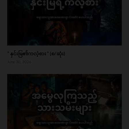
” နှင်းမြ၏ကလဲ့စား ” (စ/ဆုံး)
June 30, 2026